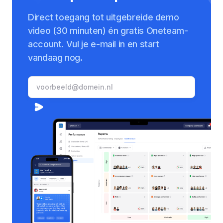
Direct toegang tot uitgebreide demo
video (30 minuten) én gratis Oneteam-
account. Vul je e-mail in en start
vandaag nog.