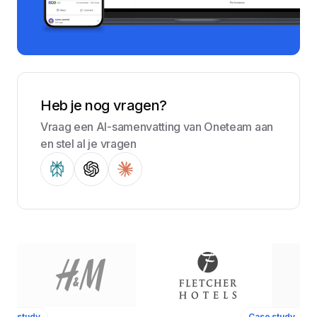
Heb je nog vragen?
Vraag een AI-samenvatting van Oneteam aan
en stel al je vragen
ase study
Case study