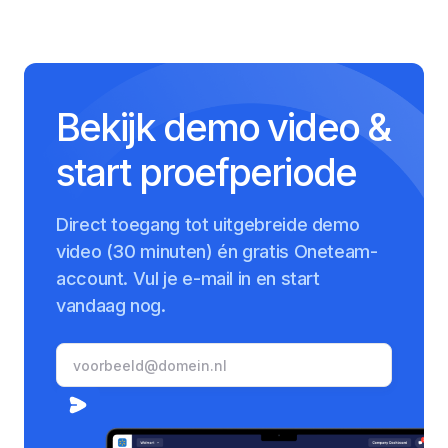
Bekijk demo video &
start proefperiode
Direct toegang tot uitgebreide demo
video (30 minuten) én gratis Oneteam-
account. Vul je e-mail in en start
vandaag nog.