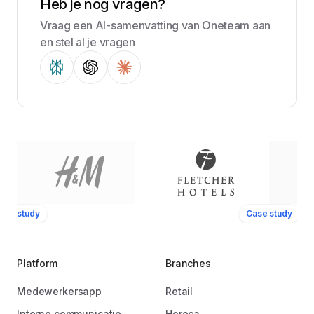
Heb je nog vragen?
Vraag een AI-samenvatting van Oneteam aan
en stel al je vragen
ase study
Case study
Platform
Branches
Medewerkersapp
Retail
Interne communicatie
Horeca