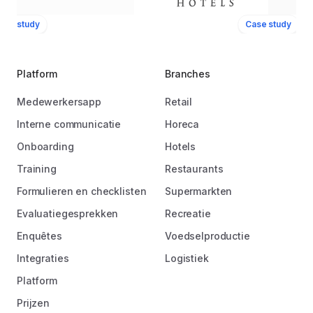
ase study
Case study
Platform
Branches
Medewerkersapp
Retail
Interne communicatie
Horeca
Onboarding
Hotels
Training
Restaurants
Formulieren en checklisten
Supermarkten
Evaluatiegesprekken
Recreatie
Enquêtes
Voedselproductie
Integraties
Logistiek
Platform
Prijzen