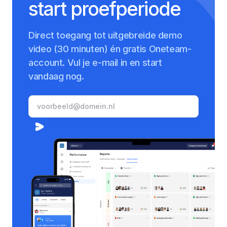
start proefperiode
Direct toegang tot uitgebreide demo
video (30 minuten) én gratis Oneteam-
account. Vul je e-mail in en start
vandaag nog.