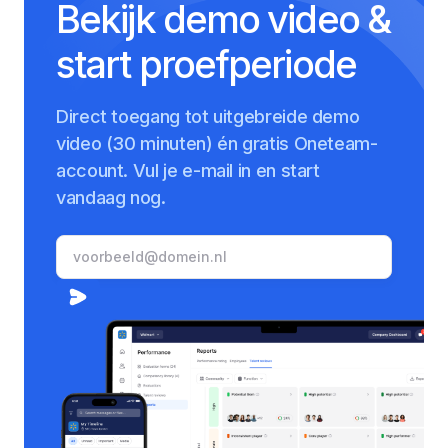
Bekijk demo video &
start proefperiode
Direct toegang tot uitgebreide demo
video (30 minuten) én gratis Oneteam-
account. Vul je e-mail in en start
vandaag nog.