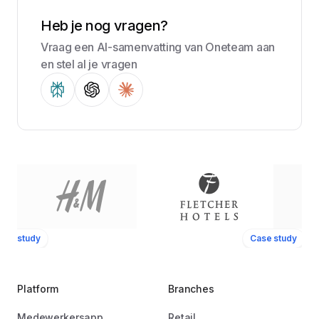
Heb je nog vragen?
Vraag een AI-samenvatting van Oneteam aan
en stel al je vragen
ase study
Case study
Platform
Branches
Medewerkersapp
Retail